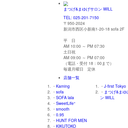
まつげ&まゆげサロン WILL
TEL: 025-201-7150
〒950-2024
新潟市西区小新南1-20-18 sofa 2F
平 日
AM 10:00 ～ PM 07:30
土日祝
AM 09:00 ～ PM 07:00
（電話・受付 18：00まで）
毎週月曜日 定休
店舗一覧
・
Kaming
・
J-first Tokyo
・
sofa
・
まつげ&まゆ
・
SOFA lala
ン WILL
+
・
SweetLife
・
smooth
・
0.95
・
HUNT FOR MEN
・
KIKUTOKO